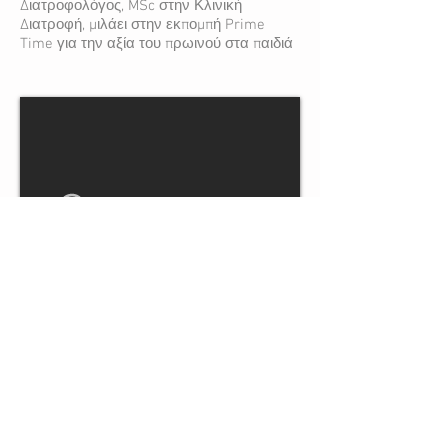
Διατροφολόγος, MSc στην Κλινική
Διατροφή, μιλάει στην εκπομπή Prime
Time για την αξία του πρωινού στα παιδιά
Εγκυμοσύνη & Διατροφή
Η Αθηνά Μωραΐτη, Διαιτολόγος
Διατροφολόγος, MSc στην Κλινική
Διατροφή, μιλάει στην εκπομπή Prime
Time για την διατροφή στην εγκυμοσύνη