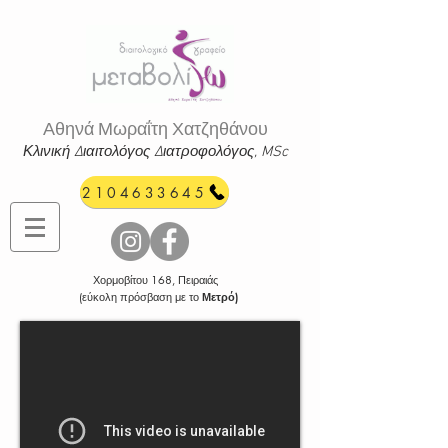
Αθηνά Μωραΐτη Χατζηθάνου
Κλινική Διαιτολόγος Διατροφ
ολόγος, MSc
2104633645
Χορμοβίτου 168, Πειραιάς
(εύκολη πρόσβαση με το
Μετρό)