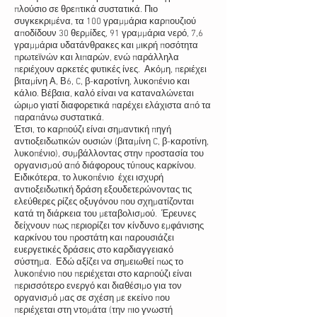
πλούσιο σε θρεπτικά συστατικά. Πιο
συγκεκριμένα, τα 100 γραμμάρια καρπουζιού
αποδίδουν 30 θερμίδες, 91 γραμμάρια νερό, 7,6
γραμμάρια υδατάνθρακες και μικρή ποσότητα
πρωτεϊνών και λιπαρών, ενώ παράλληλα
περιέχουν αρκετές φυτικές ίνες. Ακόμη, περιέχει
βιταμίνη Α, Β6, C, β-καροτίνη, λυκοπένιο και
κάλιο. Βέβαια, καλό είναι να καταναλώνεται
ώριμο γιατί διαφορετικά παρέχει ελάχιστα από τα
παραπάνω συστατικά.
Έτσι, το καρπούζι είναι σημαντική πηγή
αντιοξειδωτικών ουσιών (βιταμίνη C, β-καροτίνη,
λυκοπένιο), συμβάλλοντας στην προστασία του
οργανισμού από διάφορους τύπους καρκίνου.
Ειδικότερα, το λυκοπένιο έχει ισχυρή
αντιοξειδωτική δράση εξουδετερώνοντας τις
ελεύθερες ρίζες οξυγόνου που σχηματίζονται
κατά τη διάρκεια του μεταβολισμού. Έρευνες
δείχνουν πως περιορίζει τον κίνδυνο εμφάνισης
καρκίνου του προστάτη και παρουσιάζει
ευεργετικές δράσεις στο καρδιαγγειακό
σύστημα. Εδώ αξίζει να σημειωθεί πως το
λυκοπένιο που περιέχεται στο καρπούζι είναι
περισσότερο ενεργό και διαθέσιμο για τον
οργανισμό μας σε σχέση με εκείνο που
περιέχεται στη ντομάτα (την πιο γνωστή