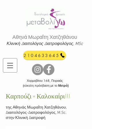
Αθηνά Μωραΐτη Χατζηθάνου
Κλινική Διαιτολόγος Διατροφ
ολόγος, MSc
2104633645
Χορμοβίτου 168, Πειραιάς
(εύκολη πρόσβαση με το
Μετρό)
Καρπούζι = Καλοκαίρι!!!
της Αθηνάς Μωραΐτη Χατζηθάνου,
Διαιτολόγος-Διατροφολόγος, M.Sc.
στην Κλινική Διατροφή