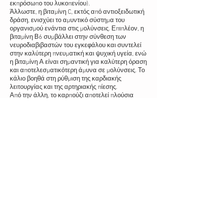
εκπρόσωπο του λυκοπενίου).
Άλλωστε, η βιταμίνη C, εκτός από αντιοξειδωτική
δράση, ενισχύει το αμυντικό σύστημα του
οργανισμού ενάντια στις μολύνσεις. Επιπλέον, η
βιταμίνη Β6 συμβάλλει στην σύνθεση των
νευροδιαβιβαστών του εγκεφάλου και συντελεί
στην καλύτερη πνευματική και ψυχική υγεία, ενώ
η βιταμίνη Α είναι σημαντική για καλύτερη όραση
και αποτελεσματικότερη άμυνα σε μολύνσεις. Το
κάλιο βοηθά στη ρύθμιση της καρδιακής
λειτουργίας και της αρτηριακής πίεσης.
Από την άλλη, το καρπούζι αποτελεί πλούσια
πηγή κιτρουλίνης, ενός αμινοξέος που μπορεί να
μεταβολιστεί σε αργινίνη και που παρουσιάζει
σημαντικά οφέλη για την καρδιά, το
κυκλοφορικό και το ανοσοποιητικό σύστημα.
Τέλος, οι φυτικές ίνες βοηθούν την κινητικότητα
του εντέρου με αποτέλεσμα να καταπολεμάται η
δυσκοιλιότητα και συμβάλλουν στην πρόληψη
του καρκίνου του παχέος εντέρου.
Έτσι, καταλήγουμε στο συμπέρασμα πως το
καρπούζι είναι ένα εξαιρετικό φρούτο που αξίζει
να συμπεριλαμβάνεται στη διατροφή μας και που
όταν καταναλώνεται σε λογικές ποσότητες δεν
απειλεί το βάρος μας...