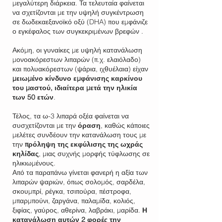
μεγαλύτερη διάρκεια. Τα τελευταία φαίνεται
να σχετίζονται με την υψηλή συγκέντρωση
σε δωδεκαεξανοϊκό οξύ (DHA) που εμφάνιζε
ο εγκέφαλος των συγκεκριμένων βρεφών .
Ακόμη, οι γυναίκες με υψηλή κατανάλωση
μονοακόρεστων λιπαρών (π.χ. ελαιόλαδο)
και πολυακόρεστων (ψάρια, ιχθυέλαια) είχαν
μειωμένο κίνδυνο εμφάνισης καρκίνου
του μαστού, ιδιαίτερα μετά την ηλικία
των 50 ετών
.
Τέλος, τα ω-3 λιπαρά οξέα φαίνεται να
συσχετίζονται με την
όραση
, καθώς κάποιες
μελέτες συνδέουν την κατανάλωση τους με
την
πρόληψη της εκφύλισης της ωχράς
κηλίδας
, μιας συχνής μορφής τύφλωσης σε
ηλικιωμένους.
Από τα παραπάνω γίνεται φανερή η αξία των
λιπαρών ψαριών, όπως σολομός, σαρδέλα,
σκουμπρί, ρέγκα, τσιπούρα, πέστροφα,
μπαρμπούνι, ζαργάνα, παλαμίδα, κολιός,
ξιφίας, γαύρος, αθερίνα, λαβράκι, μαρίδα.
Η
κατανάλωση αυτών 2 φορές την