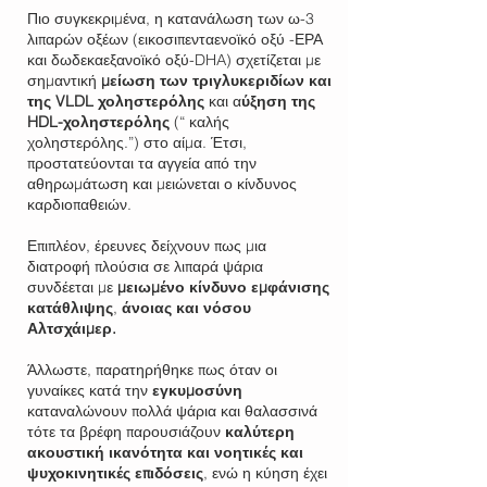
Πιο συγκεκριμένα, η κατανάλωση των ω-­3
λιπαρών οξέων (εικοσιπενταενοϊκό οξύ -ΕΡΑ
και δωδεκαεξανοϊκό οξύ-DHA) σχετίζεται με
σημαντική
μείωση των τριγλυκεριδίων
και
της VLDL χοληστερόλης
και α
ύξηση
της
HDL-χοληστερόλης
(“ καλής
χοληστερόλης.”) στο αίμα. Έτσι,
προστατεύονται τα αγγεία από την
αθηρωμάτωση και μειώνεται ο κίνδυνος
καρδιοπαθειών.
Επιπλέον, έρευνες δείχνουν πως μια
διατροφή πλούσια σε λιπαρά ψάρια
συνδέεται με
μειωμένο κίνδυνο εμφάνισης
κατάθλιψης
,
άνοιας και νόσου
Αλτσχάιμερ.
Άλλωστε, παρατηρήθηκε πως όταν οι
γυναίκες κατά την
εγκυμοσύνη
καταναλώνουν πολλά ψάρια και θαλασσινά
τότε τα βρέφη παρουσιάζουν
καλύτερη
ακουστική ικανότητα και νοητικές και
ψυχοκινητικές επιδόσεις
, ενώ η κύηση έχει