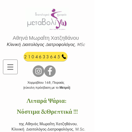
Αθηνά Μωραΐτη Χατζηθάνου
Κλινική Διαιτολόγος Διατροφ
ολόγος, MSc
2104633645
Χορμοβίτου 168, Πειραιάς
(εύκολη πρόσβαση με το
Μετρό)
Λιπαρά Ψάρια:
Νόστιμα &
Θρεπτικά !!!
της Αθηνάς Μωραΐτη Χατζηθάνου,
Κλινική
Διαιτολόγος-Διατροφολόγος, M.Sc.