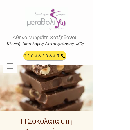
Αθηνά Μωραΐτη Χατζηθάνου
Κλινική Διαιτολόγος Διατροφ
ολόγος, MSc
2104633645
Χορμοβίτου 168, Πειραιάς
(εύκολη πρόσβαση με το
Μετρό)
Η Σοκολάτα στη