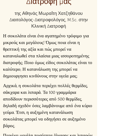
Διατροφή μας
της Αθηνάς Μωραΐτη Χατζηθάνου
Διαιτολόγος-Διατροφολόγος, M.Sc. στην
Κλινική Διατροφή
Η σοκολάτα είναι ένα αγαπημένο τρόφιμο για
μικρούς και μεγάλους! Όμως ποια είναι η
θρεπτική της αξία και πώς μπορεί να
καταναλωθεί στα πλαίσια μιας ισσοροπημένης
διατροφής; Ποιο όμως είδος σοκολάτας είναι το
καλύτερο; Η κατανάλωση της μπορεί να
δημιουργησει κινδύνους στην υγεία μας;
Αρχικά, η σοκολάτα περιέχει πολλές θερμίδες,
σάκχαρα και λιπαρά. Τα 100 γραμμάρια
αποδίδουν περισσότερες από 500 θερμίδες,
δηλαδή σχεδόν όσες λαμβάνουμε από ένα κύριο
γεύμα. Έτσι, η αυξημένη κατανάλωση
σοκολάτας μπορεί να οδηγήσει σε αυξημένο
βάρος.
Περιέχει μεγάλη ποσότητα ζάχαρης και λιπαρών.