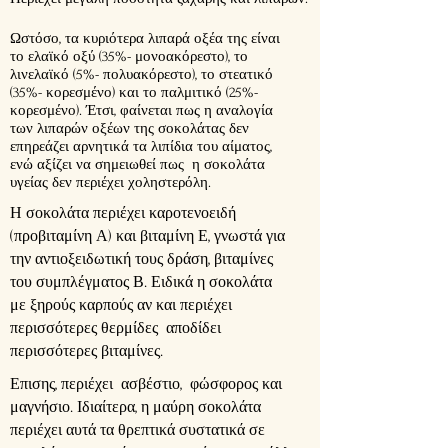
Ωστόσο, τα κυριότερα λιπαρά οξέα της είναι
το ελαϊκό οξύ (35%- μονοακόρεστο), το
λινελαϊκό (5%- πολυακόρεστο), το στεατικό
(35%- κορεσμένο) και το παλμιτικό (25%-
κορεσμένο). Έτσι, φαίνεται πως η αναλογία
των λιπαρών οξέων της σοκολάτας δεν
επηρεάζει αρνητικά τα λιπίδια του αίματος,
ενώ αξίζει να σημειωθεί πως η σοκολάτα
υγείας δεν περιέχει χοληστερόλη.
Η σοκολάτα περιέχει καροτενοειδή
(προβιταμίνη Α) και βιταμίνη Ε, γνωστά για
την αντιοξειδωτική τους δράση, βιταμίνες
του συμπλέγματος Β. Ειδικά η σοκολάτα
με ξηρούς καρπούς αν και περιέχει
περισσότερες θερμίδες αποδίδει
περισσότερες βιταμίνες.
Επισης, περιέχει ασβέστιο, φώσφορος και
μαγνήσιο. Ιδιαίτερα, η μαύρη σοκολάτα
περιέχει αυτά τα θρεπτικά συστατικά σε