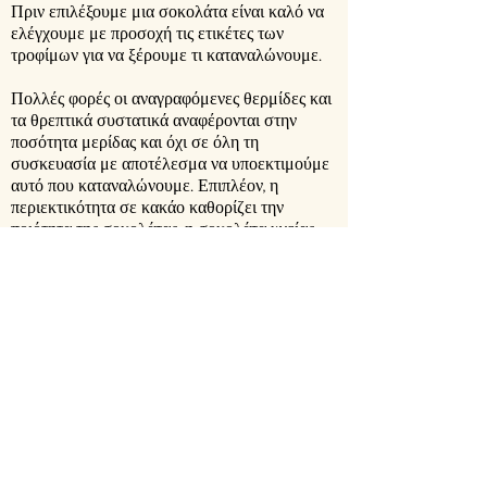
Πριν επιλέξουμε μια σοκολάτα είναι καλό να
ελέγχουμε με προσοχή τις ετικέτες των
τροφίμων για να ξέρουμε τι καταναλώνουμε.
Πολλές φορές οι αναγραφόμενες θερμίδες και
τα θρεπτικά συστατικά αναφέρονται στην
ποσότητα μερίδας και όχι σε όλη τη
συσκευασία με αποτέλεσμα να υποεκτιμούμε
αυτό που καταναλώνουμε. Επιπλέον, η
περιεκτικότητα σε κακάο καθορίζει την
ποιότητα της σοκολάτας: η σοκολάτα υγείας
περιέχει 70% κακάο. Άλλωστε δε θα πρέπει να
παρασυρόμαστε από διαφημίσεις σοκολάτας
που περιέχει «φρέσκο γάλα» και να γίνεται
μεγάλη κατανάλωση γιατί σε αυτή την
περίπτωση λαμβάνουμε μεγάλη ποσότητα
θερμίδων και λιπαρών. Τέλος, προσοχή αξίζει
να δοθεί και στις απομιμήσεις σοκολάτας που
μας προμηθεύουν με πολλές θερμίδες και όχι
με τα θρεπτικά συστατικά της σοκολάτας
Για να μη χάσουμε το μέτρο στην κατανάλωση
της σοκολάτας, παρά τα οφέλη που