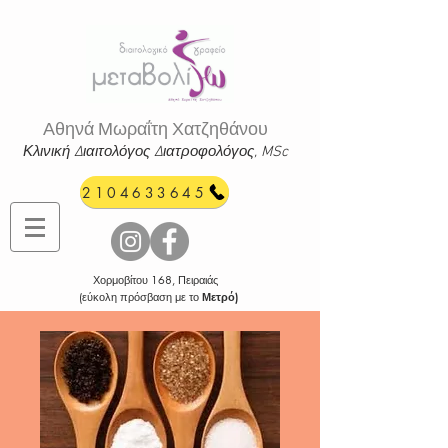
Αθηνά Μωραΐτη Χατζηθάνου
Κλινική Διαιτολόγος Διατροφ
ολόγος, MSc
2104633645
Χορμοβίτου 168, Πειραιάς
(εύκολη πρόσβαση με το
Μετρό)