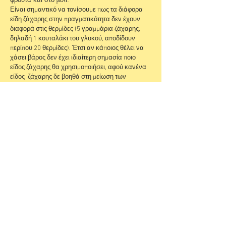
Είναι σημαντικό να τονίσουμε πως τα διάφορα
είδη ζάχαρης στην πραγματικότητα δεν έχουν
διαφορά στις θερμίδες (5 γραμμάρια ζάχαρης,
δηλαδή 1 κουταλάκι του γλυκού, αποδίδουν
περίπου 20 θερμίδες). Έτσι αν κάποιος θέλει να
χάσει βάρος δεν έχει ιδιαίτερη σημασία ποιο
είδος ζάχαρης θα χρησιμοποιήσει, αφού κανένα
είδος ζάχαρης δε βοηθά στη μείωση των
θερμίδων. Επιπλέον, η ζάχαρη δεν περιέχει
μικροθρεπτικά συστατικά (βιταμίνες, μέταλλα),
εκτός από ελάχιστες ποσότητες. Οι διαφορές σε
βιταμίνες και μέταλλα μεταξύ των διαφόρων
ειδών ζάχαρης είναι μικρές (υπερέχουν η
ακατέργαστη, η μαύρη και η καστανή ζάχαρη
έναντι της λευκής ζάχαρης) και για να ωφεληθεί
κανείς θα πρέπει να καταναλώσει μεγάλες
ποσότητες. Συνεπώς πρέπει να είμαστε
προσεκτικοί στην κατανάλωση της ζάχαρης
ανεξάρτητα από το είδος της.
Επικοινωνήστε μαζί μας!