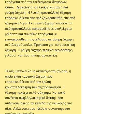
παράγεται από την επεξεργασία διαφόρων
φυτών. Διακρίνεται σε λευκή, καστανή και
μαύρη ζάχαρη. Η λευκή κρυσταλλική ζάχαρη
παρασκευάζεται είτε από ζαχαρότευτλα είτε από
ζαχαροκάλαμο.Η καστανή ζάχαρη αποτελείται
από κρυστάλλους σακχαρόζης με υπολείμματα
μελάσας και συνήθως παράγεται με
επαναπρόσθεση της μελάσας σε άσπρη ζάχαρη
από ζαχαρότευτλα. Πρόκειται για πιο αρωματική
ζάχαρη. Η μαύρη ζάχαρη περιέχει περισσότερη
μελάσα και είναι επίσης αρωματική.
Τέλος, υπάρχει και η ακατέργαστη ζάχαρη, η
οποία είναι καστανή ζάχαρη που
παρασκευάζεται από την πρώτη
κρυσταλλοποίηση του ζαχαροκάλαμου. H
ζάχαρη περιέχει απλά σάκχαρα (και κατά
συνέπεια υψηλό γλυκαιμικό δείκτη), που
αυξάνουν άμεσα τα επίπεδα της γλυκόζης στο
αίμα. Απλά σάκχαρα βέβαια συναντάμε στα
φρούτα και στο μέλι.