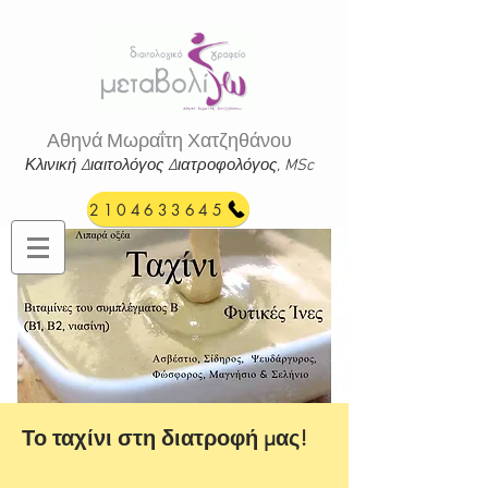
Αθηνά Μωραΐτη Χατζηθάνου
Κλινική Διαιτολόγος Διατροφ
ολόγος, MSc
2104633645
Χορμοβίτου 168, Πειραιάς
(εύκολη πρόσβαση με το
Μετρό)
Το ταχίνι στη διατροφή μας!