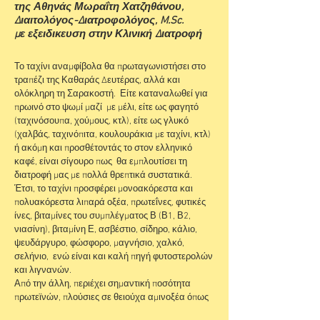
της Αθηνάς Μωραΐτη Χατζηθάνου,
Διαιτολόγος-Διατροφολόγος, M.Sc.
με εξειδικευση στην Κλινική Διατροφή
Το ταχίνι αναμφίβολα θα πρωταγωνιστήσει στο
τραπέζι της Καθαράς Δευτέρας, αλλά και
ολόκληρη τη Σαρακοστή. Είτε καταναλωθεί για
πρωινό στο ψωμί μαζί με μέλι, είτε ως φαγητό
(ταχινόσουπα, χούμους, κτλ), είτε ως γλυκό
(χαλβάς, ταχινόπιτα, κουλουράκια με ταχίνι, κτλ)
ή ακόμη και προσθέτοντάς το στον ελληνικό
καφέ, είναι σίγουρο πως θα εμπλουτίσει τη
διατροφή μας με πολλά θρεπτικά συστατικά.
Έτσι, το ταχίνι προσφέρει μονοακόρεστα και
πολυακόρεστα λιπαρά οξέα, πρωτεΐνες, φυτικές
ίνες, βιταμίνες του συμπλέγματος Β (Β1, Β2,
νιασίνη), βιταμίνη Ε, ασβέστιο, σίδηρο, κάλιο,
ψευδάργυρο, φώσφορο, μαγνήσιο, χαλκό,
σελήνιο, ενώ είναι και καλή πηγή φυτοστερολών
και λιγνανών.
Από την άλλη, περιέχει σημαντική ποσότητα
πρωτεϊνών, πλούσιες σε θειούχα αμινοξέα όπως
μεθιονίνη, αργινίνη, λευκίνη και τρυπτοφάνη.