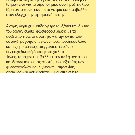
(σημαντικό για το αιμοποιητικό σύστημα), καλίου
(δρα ανταγωνιστικά με το νάτριο και συμβάλλει
στον έλεγχο την αρτηριακή πίεσης).
Ακόμη, περιέχει ψευδαργυρο (αυξάνει την άμυνα
του οργανισμού), φωσφόρου (όμοια με το
ασβέστιο είναι απαραίτητο για την υγεία των
οστών), μαγνήσιο (μειώνει τους πονοκεφάλους
και τις ημικρανίες), μαγγάνιου, σελήνιο
(αντιοξειδωτική δράση) και χαλκο
Τέλος, το ταχίνι συμβάλλει στην καλή υγεία του
καρδιαγγειακού μας συστήματος εξαιτίας των
φυτοστερολών και λιγνανών (σησαμίνη,
σησαμολίνη) που περιέχει. Οι ουσίες αυτές
μειώνουν τη χοληστερόλη και συμβάλλουν στην
πρόληψη της αρτηριοσκλήρυνσης και των
θρομβώσεων. Ιδιαίτερα, η σησαμίνη παρέχει και
προστασία από την εμφάνιση καρκίνου του
μαστού.
Από τα παραπάνω γίνεται κατανοητό πως το
ταχίνι είναι ένας διατροφικός θησαυρός που
αξίζει να καταναλώνεται όλο το χρόνο και όχι
μόνο κατά τη διάρκεια της Σαρακοστής. Η
κατανάλωση του όμως θα πρέπει να γίνεται με
μέτρο λόγω της υψηλής του περιεκτικότητας σε