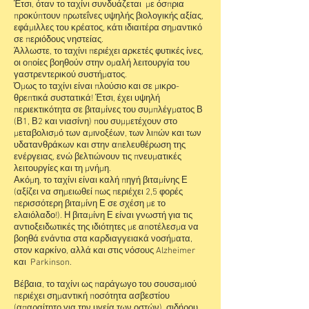
Έτσι, όταν το ταχίνι συνδυάζεται με όσπρια
προκύπτουν πρωτεΐνες υψηλής βιολογικής αξίας,
εφάμιλλες του κρέατος, κάτι ιδιαιτέρα σημαντικό
σε περιόδους νηστείας.
Άλλωστε, το ταχίνι περιέχει αρκετές φυτικές ίνες,
οι οποίες βοηθούν στην ομαλή λειτουργία του
γαστρεντερικού συστήματος.
Όμως το ταχίνι είναι πλούσιο και σε μικρο-
θρεπτικά συστατικά! Έτσι, έχει υψηλή
περιεκτικότητα σε βιταμίνες του συμπλέγματος Β
(Β1, Β2 και νιασίνη) που συμμετέχουν στο
μεταβολισμό των αμινοξέων, των λιπών και των
υδατανθράκων και στην απελευθέρωση της
ενέργειας, ενώ βελτιώνουν τις πνευματικές
λειτουργίες και τη μνήμη.
Ακόμη, το ταχίνι είναι καλή πηγή βιταμίνης Ε
(αξίζει να σημειωθεί πως περιέχει 2,5 φορές
περισσότερη βιταμίνη Ε σε σχέση με το
ελαιόλαδο!). Η βιταμίνη Ε είναι γνωστή για τις
αντιοξειδωτικές της ιδιότητες με αποτέλεσμα να
βοηθά ενάντια στα καρδιαγγειακά νοσήματα,
στον καρκίνο, αλλά και στις νόσους Alzheimer
και Parkinson.
Βέβαια, το ταχίνι ως παράγωγο του σουσαμιού
περιέχει σημαντική ποσότητα ασβεστίου
(απαραίτητο για την υγεία των οστών), σιδήρου